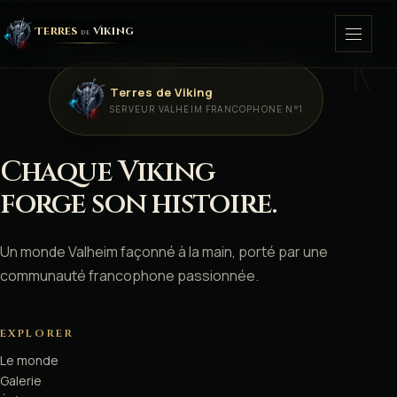
Terres
Viking
de
ᚦ · ᛟ · ᚢ · ᚱ
Terres de Viking
ACCUEIL
SERVEUR VALHEIM FRANCOPHONE N°1
COMMUNAUTÉ
ᚠ
Chaque Viking
ᚷ
GALERIE
ᚦ
forge son histoire.
LE MONDE
Un monde Valheim façonné à la main, porté par une
ÉVÈNEMENTS
communauté francophone passionnée.
PLANNING
ᚱ
ᚷ
EXPLORER
VIDÉOS
Le monde
ᚢ
Galerie
↗