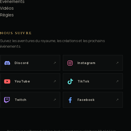
Évènements
Vidéos
ᚲ
Règles
NOUS SUIVRE
Suivez les aventures du royaume, les créations et les prochains
ᚲ
ᚷ
évènements.
↗
↗
Discord
Instagram
ᚨ
ᚲ
↗
↗
YouTube
TikTok
↗
↗
Twitch
Facebook
ᛉ
ᚱ