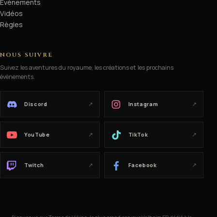
Évènements
Vidéos
ᚲ
Règles
NOUS SUIVRE
Suivez les aventures du royaume, les créations et les prochains
ᚲ
ᚷ
évènements.
↗
↗
Discord
Instagram
ᚨ
ᚲ
↗
↗
YouTube
TikTok
↗
↗
Twitch
Facebook
ᛉ
ᚱ