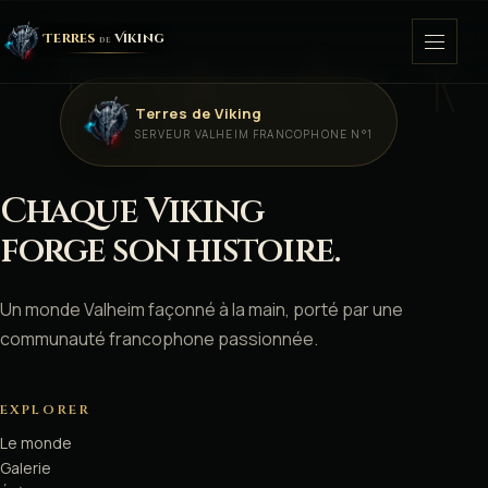
Terres
Viking
de
ᚦ · ᛟ · ᚢ · ᚱ
Terres de Viking
ACCUEIL
SERVEUR VALHEIM FRANCOPHONE N°1
COMMUNAUTÉ
ᚠ
Chaque Viking
ᚷ
GALERIE
ᚦ
forge son histoire.
LE MONDE
Un monde Valheim façonné à la main, porté par une
ÉVÈNEMENTS
communauté francophone passionnée.
PLANNING
ᚱ
ᚷ
EXPLORER
VIDÉOS
Le monde
ᚢ
Galerie
↗